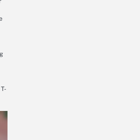
r
e
og
 T-