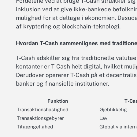
Fordelene ved at bruge T-Cash strækker sig
inklusion ved at give ikke-bankede befolknin
mulighed for at deltage i økonomien. Desude
af kryptering og blockchain-teknologi.
Hvordan T-Cash sammenlignes med traditionel
T-Cash adskiller sig fra traditionelle valuta
kontanter er T-Cash helt digital, hvilket mul
Derudover opererer T-Cash på et decentrali
banker og finansielle institutioner.
Funktion
T-Ca
Transaktionshastighed
Øjeblikkelig
Transaktionsgebyrer
Lav
Tilgængelighed
Global via intern