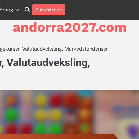
Sprog
Subscription
About
Contact
Cookie
Privacy
Sitemap
Terms
Us
Us
Policy
Policy
and
andorra2027.com
Conditions
gskurser, Valutaudveksling, Markedstendenser
, Valutaudveksling,