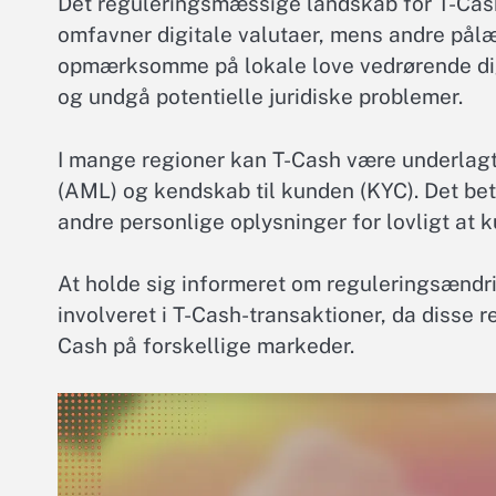
Det reguleringsmæssige landskab for T-Cash v
omfavner digitale valutaer, mens andre pål
opmærksomme på lokale love vedrørende digi
og undgå potentielle juridiske problemer.
I mange regioner kan T-Cash være underlag
(AML) og kendskab til kunden (KYC). Det bety
andre personlige oplysninger for lovligt at 
At holde sig informeret om reguleringsændr
involveret i T-Cash-transaktioner, da disse 
Cash på forskellige markeder.