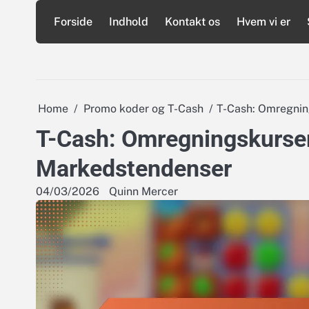
Skip
Forside
Indhold
Kontakt os
Hvem vi er
to
content
Home
Promo koder og T-Cash
T-Cash: Omregnin
T-Cash: Omregningskurser
Markedstendenser
04/03/2026
Quinn Mercer