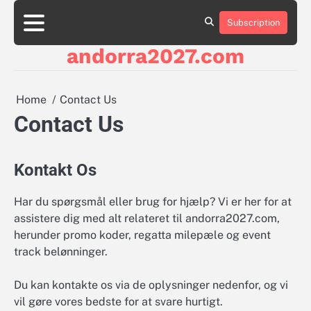
Skip
to
Subscription
About
Contact
Cookie
Privacy
Sitemap
Terms
content
Us
Us
Policy
Policy
and
andorra2027.com
Conditions
Home
Contact Us
Contact Us
Kontakt Os
Har du spørgsmål eller brug for hjælp? Vi er her for at
assistere dig med alt relateret til andorra2027.com,
herunder promo koder, regatta milepæle og event
track belønninger.
Du kan kontakte os via de oplysninger nedenfor, og vi
vil gøre vores bedste for at svare hurtigt.