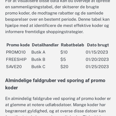
For at visualisere disse data kan du overveje at oprette
en sammenligningstabel, der skitserer de brugte
promo koder, de modtagne rabatter og de samlede
besparelser over en bestemt periode. Denne tabel kan
hjælpe med at identificere de mest effektive koder og
informere fremtidige shoppingstrategier.
Promo kode
Detailhandler
Rabatbeløb
Dato brugt
PROMO10
Butik A
$10
01/15/2023
FREESHIP
Butik B
$5
01/20/2023
SAVE20
Butik C
$20
01/25/2023
Almindelige faldgruber ved sporing af promo
koder
En almindelig faldgrube ved sporing af promo koder er
at glemme at notere udløbsdatoer. Mange koder har
begrænset gyldighed, og at overse disse datoer kan