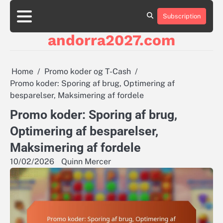
Skip
to
Subscription
About
Contact
Cookie
Privacy
Sitemap
Terms
content
Us
Us
Policy
Policy
and
andorra2027.com
Conditions
Home
Promo koder og T-Cash
Promo koder: Sporing af brug, Optimering af
besparelser, Maksimering af fordele
Promo koder: Sporing af brug,
Optimering af besparelser,
Maksimering af fordele
10/02/2026
Quinn Mercer