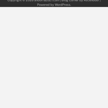
Copyright © 2026
andorra2027.com
| Blog Corner by
Ascendoor
|
Powered by
WordPress
.