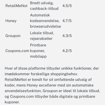
Bredt udvalg,
RetailMeNot
4.5/5
cashback-tilbud
Automatisk
Honey
kodeanvendelse,
4.7/5
browserudvidelse
Lokale tilbud,
Groupon
4.3/5
rejserabatter
Printbare
Coupons.com
kuponer,
4.2/5
mobilapp
Hver af disse platforme tilbyder unikke funktioner, der
imødekommer forskellige shoppingbehov.
RetailMeNot er kendt for sit omfattende udvalg af
koder, mens Honey excellerer med sin automatiske
anvendelsesfunktion. Groupon er ideel til lokale tilbud,
og Coupons.com tilbyder både digitale og printbare
kuponer.