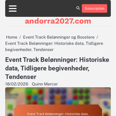
Skip
to
Subscription
About
Contact
Cookie
Privacy
Sitemap
Terms
content
Us
Us
Policy
Policy
and
andorra2027.com
Conditions
Home
Event Track Belønninger og Boostere
Event Track Belønninger: Historiske data, Tidligere
begivenheder, Tendenser
Event Track Belønninger: Historiske
data, Tidligere begivenheder,
Tendenser
18/02/2026
Quinn Mercer